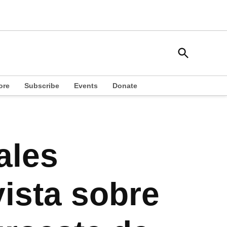
Open
South Side Weekly
Search
Chicago Local News
ore
Subscribe
Events
Donate
ales
ista sobre