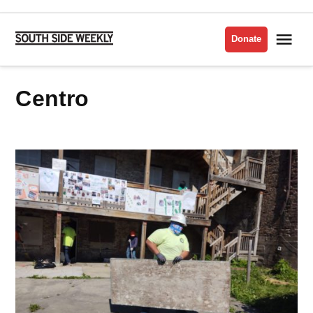
Skip
to
Me
Donate
South
content
Side
Weekly
centro