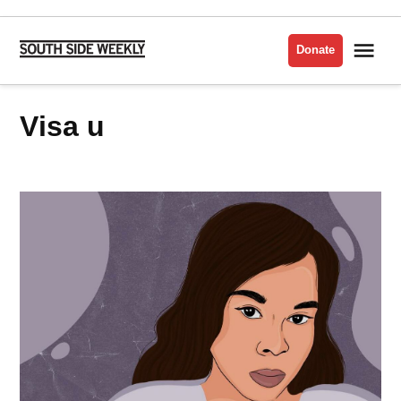
Skip
to
Me
Donate
South
content
Side
Weekly
visa u