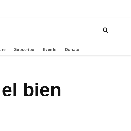
Open
South Side Weekly
Search
Chicago Local News
ore
Subscribe
Events
Donate
el bien