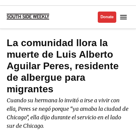
Skip
to
Me
Donate
South
content
Side
Weekly
POSTED
La comunidad llora la
EN
IN
ESPAÑOL
muerte de Luis Alberto
Aguilar Peres, residente
de albergue para
migrantes
Cuando su hermana lo invitó a irse a vivir con
ella, Peres se negó porque “ya amaba la ciudad de
Chicago”, ella dijo durante el servicio en el lado
sur de Chicago.