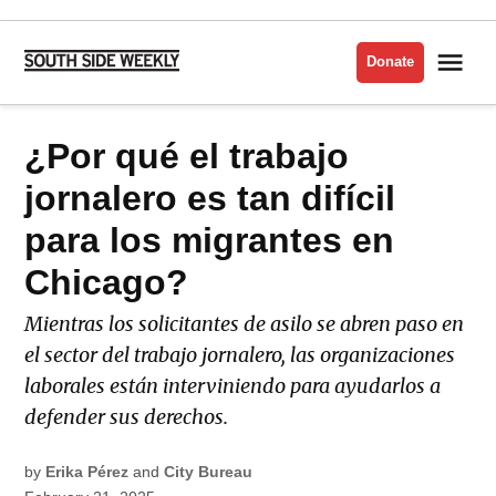
Skip
to
Me
Donate
South
content
Side
Weekly
POSTED
¿Por qué el trabajo
EN
IN
ESPAÑOL
jornalero es tan difícil
para los migrantes en
Chicago?
Mientras los solicitantes de asilo se abren paso en
el sector del trabajo jornalero, las organizaciones
laborales están interviniendo para ayudarlos a
defender sus derechos.
by
Erika Pérez
and
City Bureau