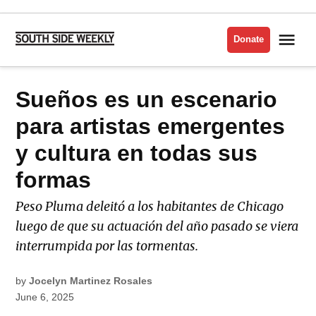
Skip
to
Me
Donate
South
content
Side
Weekly
POSTED
Sueños es un escenario
EN
IN
ESPAÑOL
para artistas emergentes
y cultura en todas sus
formas
Peso Pluma deleitó a los habitantes de Chicago
luego de que su actuación del año pasado se viera
interrumpida por las tormentas.
by
Jocelyn Martinez Rosales
June 6, 2025