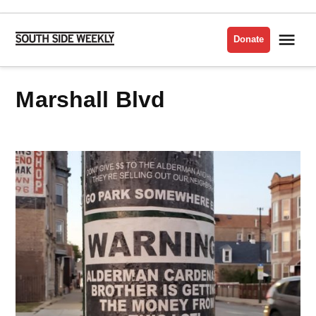
Skip
to
Me
Donate
South
content
Side
Weekly
Marshall Blvd