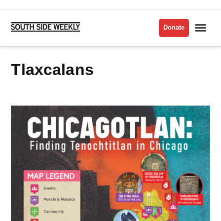
Skip
to
Me
Donate
South
content
Side
Weekly
Tlaxcalans