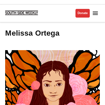
Skip
to
Me
Donate
South
content
Side
Weekly
Melissa Ortega