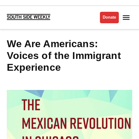
Skip
to
Me
Donate
South
content
Side
Weekly
We Are Americans:
Voices of the Immigrant
Experience