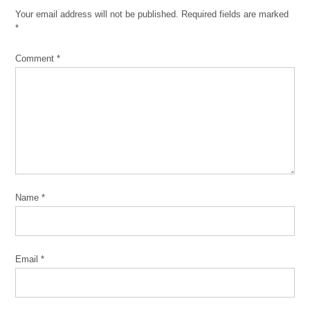
Your email address will not be published.
Required fields are marked
Amazonians
*
United
aumento
Comment
*
bodega
huelga
labor
latinos
paro
laboral
Name
*
sindicato
Ted
Miin
Email
*
trabajadores
union