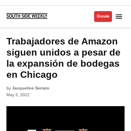
Skip
to
Me
Donate
South
content
Side
Weekly
POSTED
Trabajadores de Amazon
LABOR
IN
siguen unidos a pesar de
la expansión de bodegas
en Chicago
by
Jacqueline Serrato
May 5, 2022