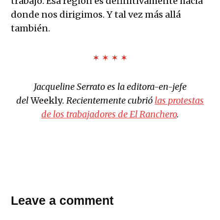
trabajo. Esa región es definitivamente hacia
donde nos dirigimos. Y tal vez más allá
también.
✶ ✶ ✶ ✶
Jacqueline Serrato es la editora-en-jefe
del
Weekly
. Recientemente cubrió
las protestas
de los trabajadores de El Ranchero
.
TAGGED:
Leave a comment
almacen
Amazon