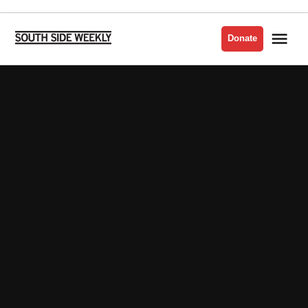
Skip
to
Me
Donate
South
content
Side
Weekly