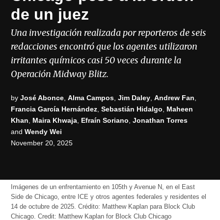
de un juez
Una investigación realizada por reporteros de seis
redacciones encontró que los agentes utilizaron
irritantes químicos casi 50 veces durante la
Operación Midway Blitz.
by
José Abonce
,
Alma Campos
,
Jim Daley
,
Andrew Fan
,
Francia García Hernández
,
Sebastián Hidalgo
,
Maheen
Khan
,
Maira Khwaja
,
Efraín Soriano
,
Jonathan Torres
and
Wendy Wei
November 20, 2025
Imágenes de un enfrentamiento en 105th y Avenue N, en el East
Side de Chicago, entre ICE y otros agentes federales y residentes el
14 de octubre de 2025. Crédito: Matthew Kaplan para Block Club
Chicago.
Credit:
Matthew Kaplan for Block Club Chicago