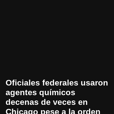
POSTED
EN
Oficiales federales usaron
ESPAÑOL
IN
agentes químicos
decenas de veces en
Chicago pese a la orden