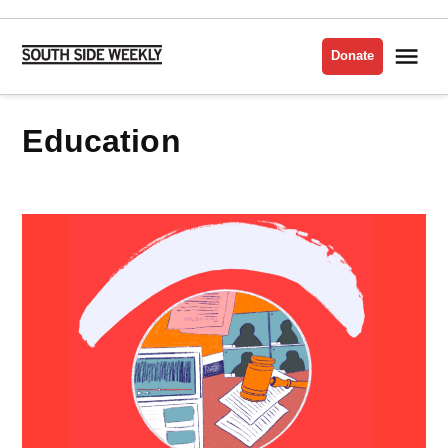
Skip
to
Me
Donate
South
content
Side
Weekly
Education